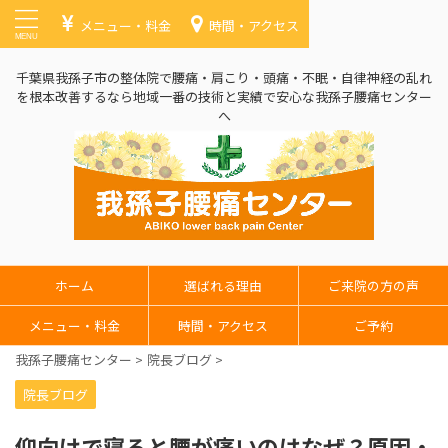
メニュー・料金
時間・アクセス
千葉県我孫子市の整体院で腰痛・肩こり・頭痛・不眠・自律神経の乱れ
を根本改善するなら地域一番の技術と実績で安心な我孫子腰痛センター
へ
ホーム
選ばれる理由
ご来院の方の声
メニュー・料金
時間・アクセス
ご予約
我孫子腰痛センター
>
院長ブログ
>
院長ブログ
仰向けで寝ると腰が痛いのはなぜ？原因・