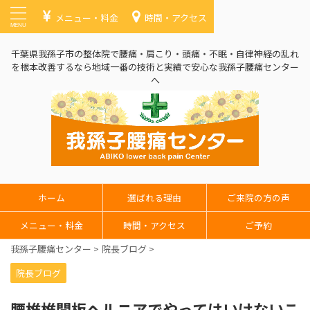
メニュー・料金
時間・アクセス
千葉県我孫子市の整体院で腰痛・肩こり・頭痛・不眠・自律神経の乱れ
を根本改善するなら地域一番の技術と実績で安心な我孫子腰痛センター
へ
ホーム
選ばれる理由
ご来院の方の声
メニュー・料金
時間・アクセス
ご予約
我孫子腰痛センター
>
院長ブログ
>
院長ブログ
腰椎椎間板ヘルニアでやってはいけないこ