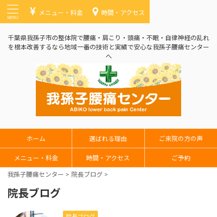
メニュー・料金
時間・アクセス
千葉県我孫子市の整体院で腰痛・肩こり・頭痛・不眠・自律神経の乱れ
を根本改善するなら地域一番の技術と実績で安心な我孫子腰痛センター
へ
ホーム
選ばれる理由
ご来院の方の声
メニュー・料金
時間・アクセス
ご予約
我孫子腰痛センター
>
院長ブログ
>
院長ブログ
院長ブログ