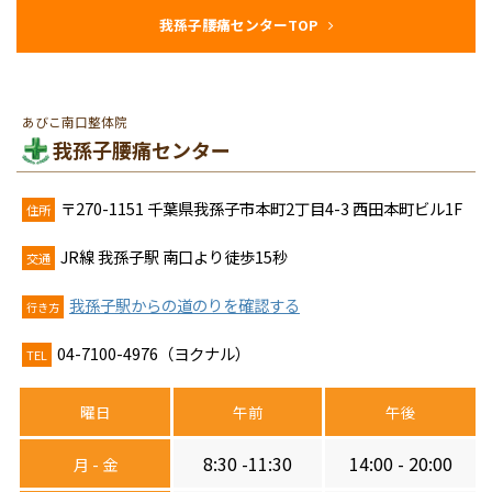
我孫子腰痛センターTOP
あびこ南口整体院
我孫子腰痛センター
〒270-1151 千葉県我孫子市本町2丁目4-3 西田本町ビル1F
住所
JR線 我孫子駅 南口より徒歩15秒
交通
我孫子駅からの道のりを確認する
行き方
04-7100-4976（ヨクナル）
TEL
曜日
午前
午後
8:30 -11:30
14:00 - 20:00
月 - 金